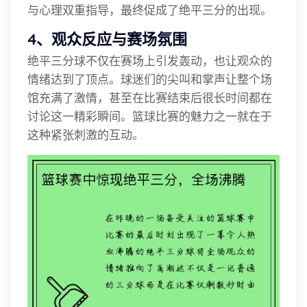
与心理双重指导，最终促成了绝平三分的出现。
4、观众反应与赛场氛围
绝平三分球不仅在赛场上引发轰动，也让观众的
情绪达到了顶点。球迷们的尖叫和掌声让整个场
馆充满了激情，甚至在比赛结束后很长时间都在
讨论这一精彩瞬间。篮球比赛的魅力之一就在于
这种紧张刺激的互动。