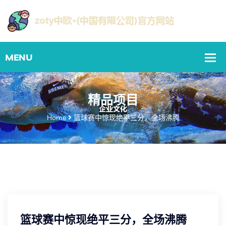
精品项目
Home
篮球赛中惊现绝平三分，全场沸腾
篮球赛中惊现绝平三分，全场沸腾