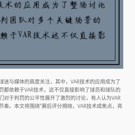
球迷与媒体的高度关注，其中，VAR技术的应用成为了
罚都依赖于VAR技术，这不仅直接影响了球员和球队的
们对于判罚的公平性展开了激烈的讨论，有人认为VAR
奏。本文将围绕“赛后评分揭晓，VAR技术成焦点，亮