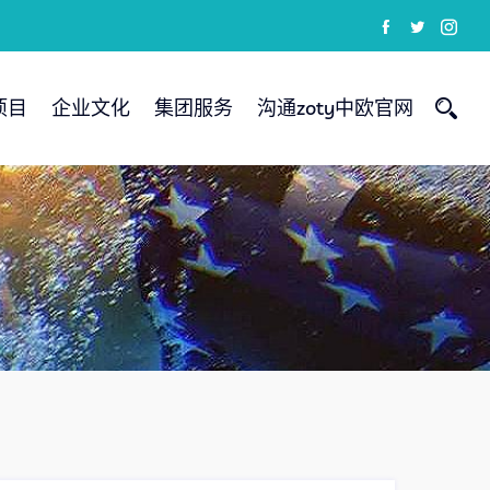
项目
企业文化
集团服务
沟通zoty中欧官网