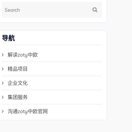
导航
解读zoty中欧
精品项目
企业文化
集团服务
沟通zoty中欧官网