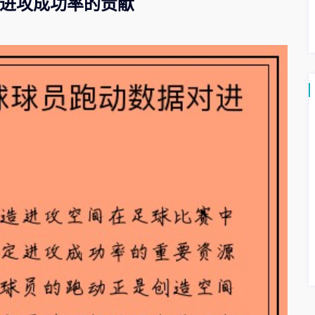
进攻成功率的贡献