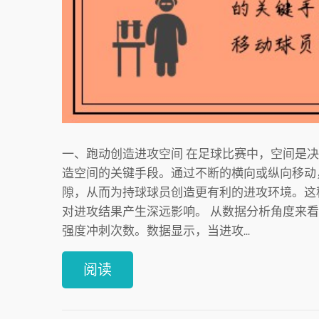
一、跑动创造进攻空间 在足球比赛中，空间是
造空间的关键手段。通过不断的横向或纵向移动
隙，从而为持球球员创造更有利的进攻环境。这
对进攻结果产生深远影响。 从数据分析角度来
强度冲刺次数。数据显示，当进攻...
阅读