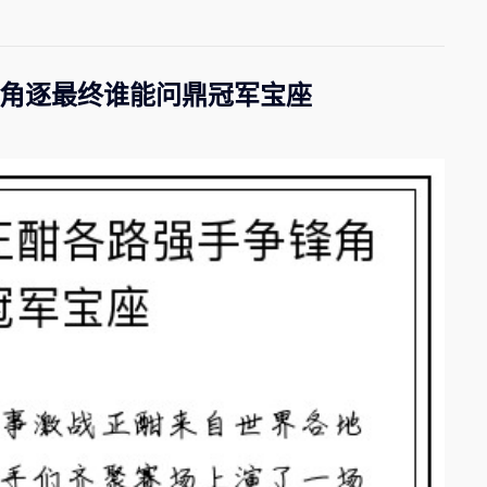
角逐最终谁能问鼎冠军宝座