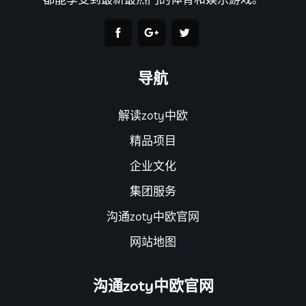
导航
解读zoty中欧
精品项目
企业文化
集团服务
沟通zoty中欧官网
网站地图
沟通zoty中欧官网