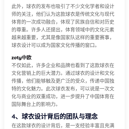
此外，球衣的发布也吸引了不少文化学者和设计
师的关注，他们认为这款球衣是传统文化与现代
体育的一次成功融合，体现了民族自信和对历史
的尊重。许多人还提出，体育领域中的文化元素
越来越重要，尤其是像国家队这样的重要赛事，
球衣设计可以成为国家文化传播的窗口。
zoty中欧
不仅如此，许多企业和品牌也看到了这款球衣在
文化营销上的巨大潜力。通过球衣的设计和文化
传播，他们能够触及更广泛的受众，传递中国独
特的文化魅力。此次球衣发布，可以说是一次文
化与商业的双重成功，进一步提升了中国体育在
国际舞台上的影响力。
4、球衣设计背后的团队与理念
在这款球衣的设计背后，是一支经验丰富且充满