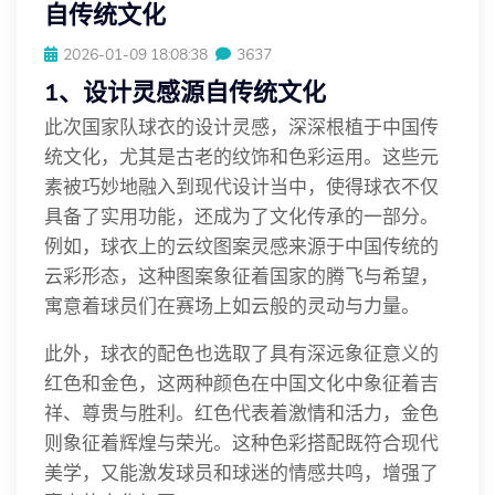
自传统文化
2026-01-09 18:08:38
3637
1、设计灵感源自传统文化
此次国家队球衣的设计灵感，深深根植于中国传
统文化，尤其是古老的纹饰和色彩运用。这些元
素被巧妙地融入到现代设计当中，使得球衣不仅
具备了实用功能，还成为了文化传承的一部分。
例如，球衣上的云纹图案灵感来源于中国传统的
云彩形态，这种图案象征着国家的腾飞与希望，
寓意着球员们在赛场上如云般的灵动与力量。
此外，球衣的配色也选取了具有深远象征意义的
红色和金色，这两种颜色在中国文化中象征着吉
祥、尊贵与胜利。红色代表着激情和活力，金色
则象征着辉煌与荣光。这种色彩搭配既符合现代
美学，又能激发球员和球迷的情感共鸣，增强了