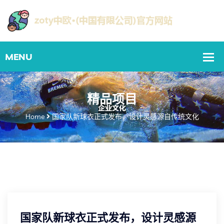
精品项目
Home
国家队新球衣正式发布，设计灵感源自传统文化
国家队新球衣正式发布，设计灵感源