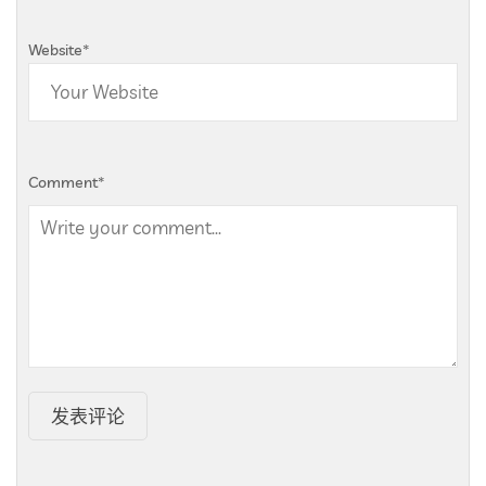
Website
*
Comment
*
发表评论