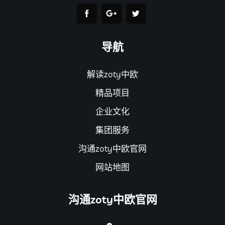
导航
解读zoty中欧
精品项目
企业文化
集团服务
沟通zoty中欧官网
网站地图
沟通zoty中欧官网