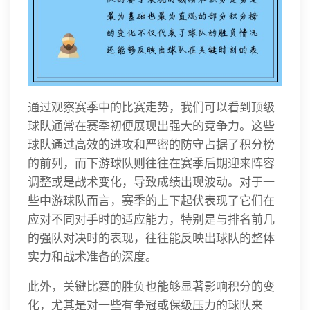
通过观察赛季中的比赛走势，我们可以看到顶级
球队通常在赛季初便展现出强大的竞争力。这些
球队通过高效的进攻和严密的防守占据了积分榜
的前列，而下游球队则往往在赛季后期迎来阵容
调整或是战术变化，导致成绩出现波动。对于一
些中游球队而言，赛季的上下起伏表现了它们在
应对不同对手时的适应能力，特别是与排名前几
的强队对决时的表现，往往能反映出球队的整体
实力和战术准备的深度。
此外，关键比赛的胜负也能够显著影响积分的变
化，尤其是对一些有争冠或保级压力的球队来