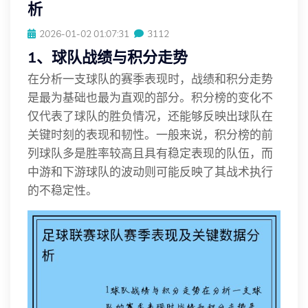
析
2026-01-02 01:07:31
3112
1、球队战绩与积分走势
在分析一支球队的赛季表现时，战绩和积分走势
是最为基础也最为直观的部分。积分榜的变化不
仅代表了球队的胜负情况，还能够反映出球队在
关键时刻的表现和韧性。一般来说，积分榜的前
列球队多是胜率较高且具有稳定表现的队伍，而
中游和下游球队的波动则可能反映了其战术执行
的不稳定性。