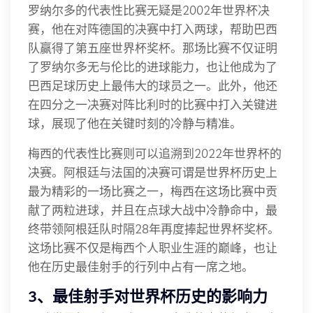
罗纳尔多的代表性比赛无疑是2002年世界杯决
赛，他在对阵德国的决赛中打入两球，帮助巴西
队赢得了第五座世界杯奖杯。那场比赛不仅证明
了罗纳尔多无与伦比的进球能力，也让他成为了
巴西足球历史上最伟大的球员之一。此外，他还
在四分之一决赛对阵比利时的比赛中打入关键进
球，展现了他在关键时刻的冷静与精准。
梅西的代表性比赛则可以追溯到2022年世界杯的
决赛。阿根廷与法国的决赛可谓是世界杯历史上
最为精彩的一场比赛之一，梅西在这场比赛中贡
献了两粒进球，并且在点球大战中冷静命中，最
终带领阿根廷队时隔28年再度捧起世界杯奖杯。
这场比赛不仅是梅西个人职业生涯的巅峰，也让
他在历史最佳射手的行列中占有一席之地。
3、最佳射手对世界杯历史的影响力