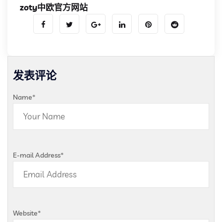
zoty中欧官方网站
发表评论
Name
*
E-mail Address
*
Website
*