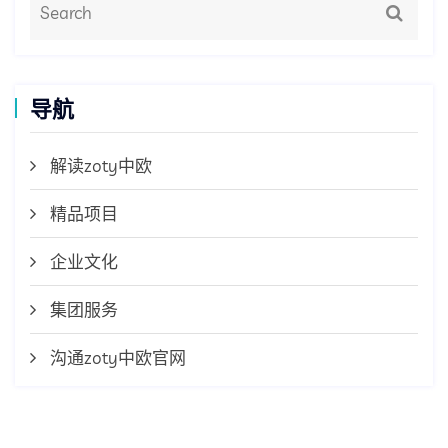
导航
解读zoty中欧
精品项目
企业文化
集团服务
沟通zoty中欧官网