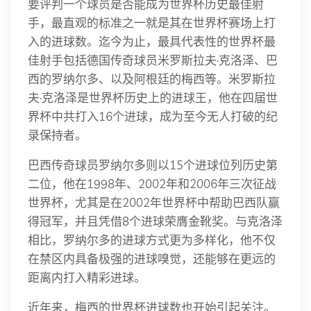
要评判一个球员是否能成为世界杯历史最佳射
手，最直观的标准之一就是其在世界杯赛场上打
入的进球数。迄今为止，最具代表性的世界杯最
佳射手包括德国传奇球员米罗斯拉夫·克洛泽、巴
西的罗纳尔多、以及阿根廷的梅西等。米罗斯拉
夫·克洛泽是世界杯历史上的进球王，他在四届世
界杯中共打入16个进球，成为至今无人打破的纪
录保持者。
巴西传奇球员罗纳尔多则以15个进球位列历史第
二位，他在1998年、2002年和2006年三次征战
世界杯，尤其是在2002年世界杯中帮助巴西队赢
得冠军，并且凭借8个进球荣膺金靴奖。与克洛泽
相比，罗纳尔多的进球方式更为多样化，他不仅
在禁区内具备极强的进球嗅觉，还能够在更远的
距离内打入精彩进球。
近年来，梅西的世界杯进球数也开始引起关注。