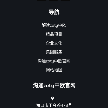
导航
解读zoty中欧
精品项目
企业文化
集团服务
沟通zoty中欧官网
网站地图
沟通zoty中欧官网
海口市干夸谷478号