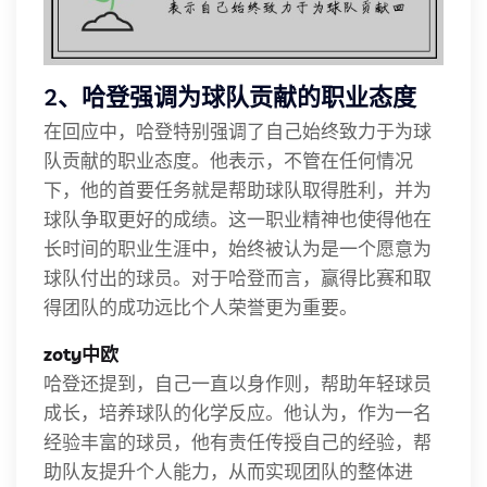
2、哈登强调为球队贡献的职业态度
在回应中，哈登特别强调了自己始终致力于为球
队贡献的职业态度。他表示，不管在任何情况
下，他的首要任务就是帮助球队取得胜利，并为
球队争取更好的成绩。这一职业精神也使得他在
长时间的职业生涯中，始终被认为是一个愿意为
球队付出的球员。对于哈登而言，赢得比赛和取
得团队的成功远比个人荣誉更为重要。
zoty中欧
哈登还提到，自己一直以身作则，帮助年轻球员
成长，培养球队的化学反应。他认为，作为一名
经验丰富的球员，他有责任传授自己的经验，帮
助队友提升个人能力，从而实现团队的整体进