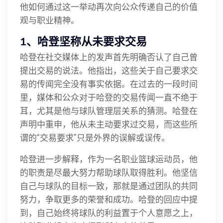
他如何通过这一举动再次向公众传递自己的价值
观与职业精神。
1、哈登坚称从未要求交易
哈登在社交媒体上的发声首先明确否认了自己曾
提出交易的说法。他指出，这些关于自己要求交
易的传闻完全没有事实依据。在过去的一段时间
里，媒体和公众对于哈登的交易传闻一直不绝于
耳，尤其是他与球队管理层关系的猜测。哈登在
声明中重申，他从未主动要求过交易，而这些所
谓的“交易要求”只是外界的误解或误传。
哈登进一步解释，作为一名职业篮球运动员，他
的职责是尽最大努力帮助球队取得胜利。他坚信
自己与球队的目标一致，那就是通过团队的共同
努力，争取更多的荣誉和成功。哈登的回应中提
到，自己始终将球队的利益置于个人意愿之上，