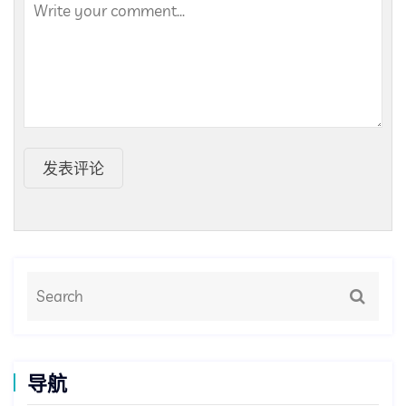
发表评论
导航