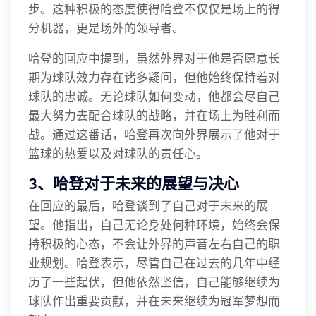
步。这种积极的态度使得哈登不仅仅是场上的得
分机器，更是场外的领导者。
哈登的回应中提到，虽然外界对于他是否愿意长
期为球队效力存在诸多疑问，但他始终保持着对
球队的忠诚。无论球队如何变动，他都会尽自己
最大努力去配合球队的战略，并在场上为胜利而
战。通过这番话，哈登再次向外界展示了他对于
篮球的热爱以及对球队的责任心。
3、哈登对于未来的展望与决心
在回应的最后，哈登谈到了自己对于未来的展
望。他指出，自己无论身处何种环境，始终会保
持积极的心态，不会让外界的声音左右自己的职
业规划。哈登表示，尽管自己在过去的几年中经
历了一些起伏，但他依然坚信，自己能够继续为
球队作出重要贡献，并在未来继续为冠军梦想而