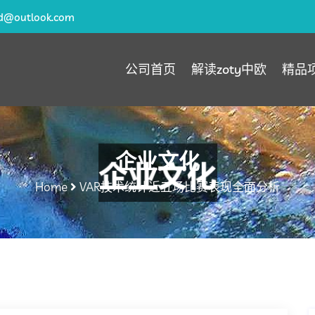
ed@outlook.com
公司首页
解读zoty中欧
精品
企业文化
Home
VAR技术统计近五场比赛表现全面分析