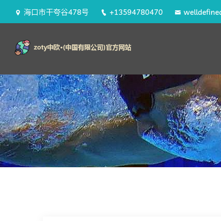
海口市干夸谷478号
+13594780470
welldefin