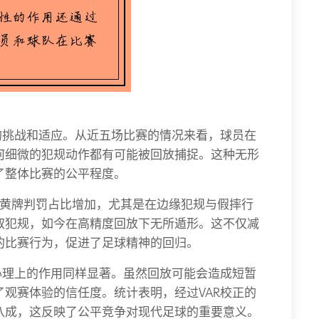
的挑战和适应。从近五场比赛的情况来看，球员在
何细微的犯规动作都有可能被回放捕捉。这种无形
了整体比赛的公平程度。
的红黄牌判罚占比增加，尤其是在边缘犯规与假摔行
取犯规，如今在高精度回放下无所遁形。这不仅减
的比赛行为，促进了足球精神的回归。
心理上的作用同样显著。虽然回放可能会造成短暂
观赛体验的信任度。统计表明，经过VAR校正的
八成，这反映了公平竞争对现代足球的重要意义。