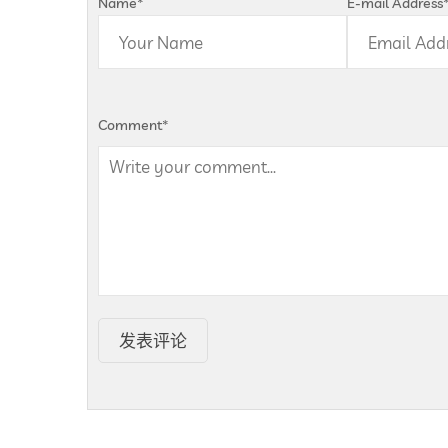
Name
*
E-mail Address
Comment
*
发表评论