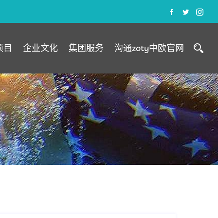
项目
企业文化
集团服务
沟通zoty中欧官网