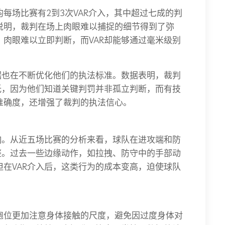
每场比赛有2到3次VAR介入，其中超过七成的判
说明，裁判在场上肉眼难以捕捉的细节得到了弥
肉眼难以立即判断，而VAR却能够通过毫米级别
据也在不断优化他们的执法标准。数据表明，裁判
低，因为他们知道关键判罚并非孤立判断，而有技
准确度，还增强了裁判的执法信心。
响。从近五场比赛的分析来看，球队在进攻端和防
整。过去一些边缘动作，如拉拽、防守中的手部动
在VAR介入后，这类行为的成本变高，迫使球队
跑位更加注意身体接触的尺度，避免因过度身体对