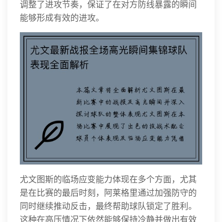
调整了进攻节奏，保证了在对方防线暴露的瞬间
能够形成有效的进攻。
尤文图斯的临场应变能力体现在多个方面，尤其
是在比赛的最后时刻，阿莱格里通过加强防守的
同时继续推动反击，最终帮助球队锁定了胜利。
这种在高压情况下依然能够保持冷静并做出有效