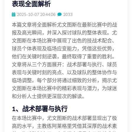
表现全面解析
2025-10-07 20:44:06
2033
本篇文章将全面解析尤文图斯在最新比赛中的战
报及高光瞬间，并深入探讨球队的整体表现。尤
文图斯在本场比赛中展现了出色的技战术配合、
球员个体表现及临场应变能力，凭借这些优势，
他们在关键时刻逆袭，最终取得了重要的胜利。
文章将从三个方面展开：战术部署与执行、球员
表现与关键时刻的亮点、以及球队的整体协作与
临场调整。每个部分将通过细致的分析，揭示尤
文图斯在本场比赛中的精彩表现与潜力，为球迷
和分析人士提供更深层次的解读。
1、战术部署与执行
在本场比赛中，尤文图斯的战术部署显现出了极
高的水平，主教练阿莱格里凭借其深厚的战术素