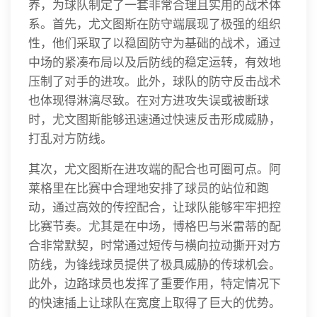
养，为球队制定了一套非常合理且实用的战术体
系。首先，尤文图斯在防守端展现了极强的组织
性，他们采取了以稳固防守为基础的战术，通过
中场的紧凑布局以及后防线的稳定运转，有效地
压制了对手的进攻。此外，球队的防守反击战术
也体现得淋漓尽致。在对方进攻失误或被断球
时，尤文图斯能够迅速通过快速反击形成威胁，
打乱对方防线。
其次，尤文图斯在进攻端的配合也可圈可点。阿
莱格里在比赛中合理地安排了球员的站位和跑
动，通过高效的传控配合，让球队能够牢牢把控
比赛节奏。尤其是在中场，博格巴与米雷蒂的配
合非常默契，时常通过短传与横向拉动撕开对方
防线，为锋线球员提供了极具威胁的传球机会。
此外，边路球员也发挥了重要作用，特定情况下
的快速插上让球队在宽度上取得了巨大的优势。