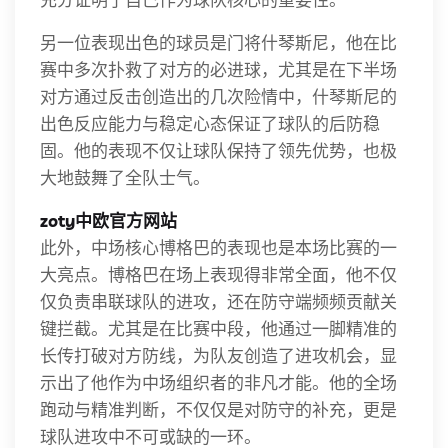
另一位表现出色的球员是门将什琴斯尼，他在比
赛中多次扑救了对方的必进球，尤其是在下半场
对方通过反击创造出的几次险情中，什琴斯尼的
出色反应能力与稳定心态保证了球队的后防稳
固。他的表现不仅让球队保持了领先优势，也极
大地鼓舞了全队士气。
zoty中欧官方网站
此外，中场核心博格巴的表现也是本场比赛的一
大亮点。博格巴在场上表现得非常全面，他不仅
仅负责串联球队的进攻，还在防守端频频贡献关
键拦截。尤其是在比赛中段，他通过一脚精准的
长传打破对方防线，为队友创造了进攻机会，显
示出了他作为中场组织者的非凡才能。他的全场
跑动与精准判断，不仅仅是对防守的补充，更是
球队进攻中不可或缺的一环。