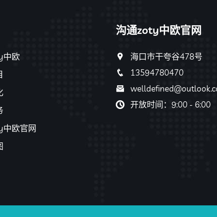
沟通zoty中欧官网
ty中欧
海口市干夸谷478号
13594780470
目
welldefined@outlook.
化
开放时间：9:00 - 6:00
务
ty中欧官网
图