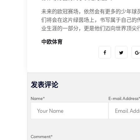
未来的欧冠赛场，依然会有更多的少年球
们将会在这片绿茵场上，书写属于自己的
业生涯的一部分，更是他们迈向世界顶尖
中欧体育
发表评论
Name
*
E-mail Address
Comment
*