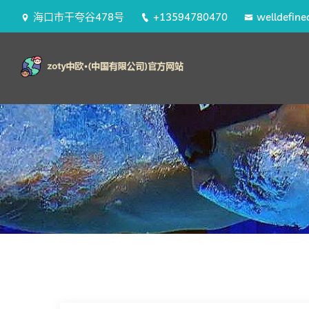
海口市干夸谷478号
+13594780470
welldefin