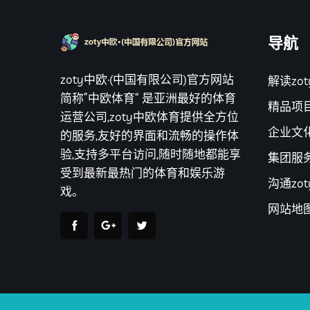
导航
zoty中欧·(中国有限公司)官方网站
解读zo
简称”中欧体育“ 是亚洲最好的体育
精品项
运营公司,zoty中欧体育提供全方位
企业文
的服务,友好的界面和流畅的操作体
验,支持多平台访问,随时随地都能享
集团服
受到最新最热门的体育和娱乐游
沟通zo
戏。
网站地