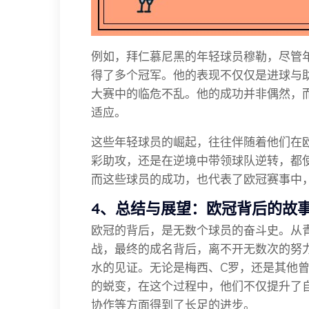
例如，拜仁慕尼黑的年轻球员穆勒，尽管
得了多个冠军。他的表现不仅仅是进球与
大赛中的临危不乱。他的成功并非偶然，
适应。
这些年轻球员的崛起，往往伴随着他们在
彩助攻，还是在逆境中带领球队逆转，都
而这些球员的成功，也代表了欧冠赛事中
4、总结与展望：欧冠背后的故
欧冠的背后，是无数个球员的奋斗史。从
战，最终的成名背后，离不开无数次的努
水的见证。无论是梅西、C罗，还是其他
的蜕变，在这个过程中，他们不仅提升了
协作等方面得到了长足的进步。