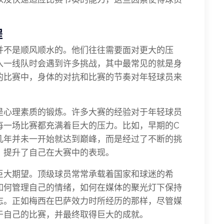
程
并不是顺风顺水的。他们往往需要面对更大的压
入一线队时会遇到许多挑战，其中最常见的就是身
的比赛中，身体的对抗和比赛的节奏对年轻球员来
是心理素质的锻炼。许多大赛的经验对于年轻球员
每一场比赛都充满着巨大的压力。比如，早期的C
几年并未一开始就达到巅峰，而是经过了不断的挑
，提升了自己在大赛中的表现。
巨大期望。顶级球员常常承载着国家和球迷的希
如何管理自己的情绪，如何在媒体的聚光灯下保持
志。正如梅西在巴萨效力时所经历的那样，尽管媒
于自己的比赛，并最终取得巨大的成就。