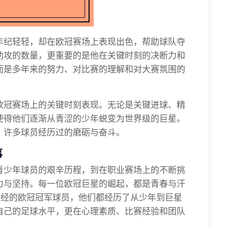
年纪轻轻，却在欧冠赛场上表现出色，帮助球队夺
助攻的数量，更重要的是他在关键时刻的决断力和
而是多年来的努力、对比赛的理解和对大赛氛围的
欧冠赛场上的关键时刻表现。无论是关键进球、精
使得他们逐渐从青涩的少年蜕变为世界级的巨星。
，许多球员经历过的磨砺与奋斗。
事
青少年球员的艰辛历程，到在职业赛场上的不断挑
力与坚持。每一位欧冠巨星的崛起，都是青春与汗
曾经的欧冠冠军球员，他们都经历了从少年到巨星
自己的足球水平，更在心理素质、比赛经验和团队