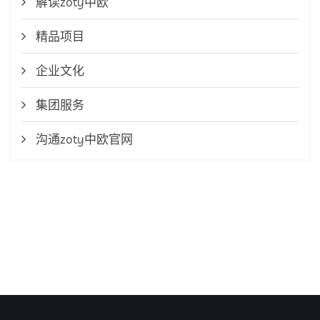
解读zoty中欧
精品项目
企业文化
集团服务
沟通zoty中欧官网