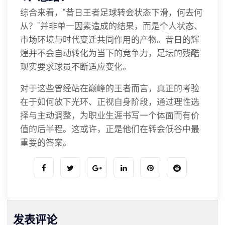
综合来看，“昔日王者足球转会状态下滑，何去何
从？”并非单一因素造成的结果，而是个人状态、
市场环境与时代变迁共同作用的产物。昔日的辉
煌并不会自动转化为当下的竞争力，足坛的残酷
现实要求球员不断适应变化。
对于这些曾经站在巅峰的王者而言，真正的考验
在于如何放下光环、正视自身阶段，通过理性选
择与主动调整，为职业生涯书写一个体面而有价
值的后半程。这或许，正是他们在转会低谷中最
重要的答案。
发表评论