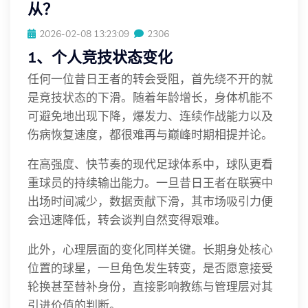
从？
2026-02-08 13:23:09
2306
1、个人竞技状态变化
任何一位昔日王者的转会受阻，首先绕不开的就
是竞技状态的下滑。随着年龄增长，身体机能不
可避免地出现下降，爆发力、连续作战能力以及
伤病恢复速度，都很难再与巅峰时期相提并论。
在高强度、快节奏的现代足球体系中，球队更看
重球员的持续输出能力。一旦昔日王者在联赛中
出场时间减少，数据贡献下滑，其市场吸引力便
会迅速降低，转会谈判自然变得艰难。
此外，心理层面的变化同样关键。长期身处核心
位置的球星，一旦角色发生转变，是否愿意接受
轮换甚至替补身份，直接影响教练与管理层对其
引进价值的判断。